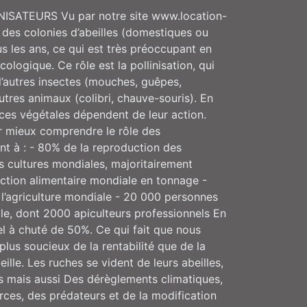
ISATEURS Vu par notre site www.location-
es colonies d’abeilles (domestiques ou
s les ans, ce qui est très préoccupant en
ologique. Ce rôle est la pollinisation, qui
d’autres insectes (mouches, guêpes,
utres animaux (colibri, chauve-souris). En
ces végétales dépendent de leur action.
ur mieux comprendre le rôle des
ent à : - 80% de la reproduction des
s cultures mondiales, majoritairement
uction alimentaire mondiale en tonnage -
e l’agriculture mondiale - 20 000 personnes
cole, dont 2000 apiculteurs professionnels En
l à chuté de 50%. Ce qui fait que nous
lus soucieux de la rentabilité que de la
eille. Les ruches se vident de leurs abeilles,
 mais aussi Des dérèglements climatiques,
rces, des prédateurs et de la modification