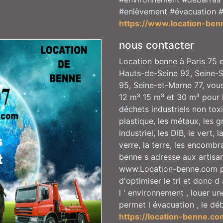
#enlèvement #évacuation #
https://www.location-ben
nous contacter
Location benne à Paris 75 e
Hauts-de-Seine 92, Seine-S
95, Seine-et-Marne 77, vou
12 m³ 15 m³ et 30 m³ pour 
déchets industriels non toxi
plastique, les métaux, les gr
industriel, les DIB, le vert, 
verre, la terre, les encombr
benne s adresse aux artisans
www.Location-benne.com po
d'optimiser le tri et donc 
l ' environnement , louer 
permet l évacuation , le d
https://location-benne.co