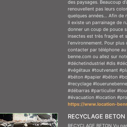
des paysages. Beaucoup d’api
renouvellent pas leurs coloni
quelques années… Afin de mu
il existe un parrainage de 
donner un coup de pouce su
insectes est très fragile et 
l'environnement. Pour plus
contacter par téléphone au
benne.com ou allez sur not
#déchetindustriel #dis #d
#végétaux #toutvenant #pl
#béton #papier #béton #bo
#recyclage #louerunebenne
#débarras #particulier #l
#évacuation #location #pro
https://www.location-ben
RECYCLAGE BETON
RECYCLAGE BETON Vu par n