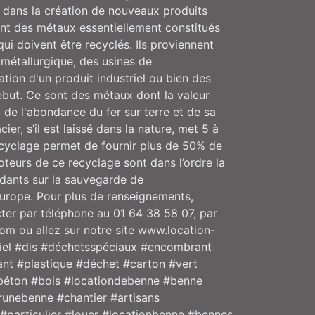
és dans la création de nouveaux produits
ont des métaux essentiellement constitués
 qui doivent être recyclés. Ils proviennent
 métallurgique, des usines de
ation d'un produit industriel ou bien des
ebut. Ce sont des métaux dont la valeur
t de l'abondance du fer sur terre et de sa
cier, s’il est laissé dans la nature, met 5 à
ecyclage permet de fournir plus de 50% de
oteurs de ce recyclage sont dans l’ordre la
ardants sur la sauvegarde de
’Europe. Pour plus de renseignements,
ter par téléphone au 01 64 38 58 07, par
om ou allez sur notre site www.location-
iel #dis #déchetsspéciaux #encombrant
nt #plastique #déchet #carton #vert
béton #bois #locationdebenne #benne
runebenne #chantier #artisans
#particulier #louer #locationbenne #bennes