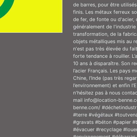
de barres, pour être utilis
finis. Les métaux ferreux s
de fer, de fonte ou d'acier,
généralement de l'industrie
transformation, de la fabric
objets métalliques mis au r
n'est pas très élevée du fai
forte tendance à rouiller. L’a
10 ans à disparaître. Son r
l’acier Français. Les pays m
Chine, l’Inde (pas très reg
l’environnement) et enfin l
n'hésitez pas à nous contac
mail info@location-benne.c
benne.com/ #déchetindustr
#terre #végétaux #toutvena
#gravats #béton #papier #
#évacuer #recyclage #loue
#environnement #débarras 