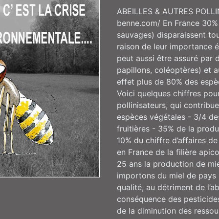
ABEILLES & AUTRES POLLIN
benne.com/ En France 30% d
sauvages) disparaissent tou
raison de leur importance éc
peut aussi être assuré par 
papillons, coléoptères) et a
effet plus de 80% des espè
Voici quelques chiffres po
pollinisateurs, qui contribu
espèces végétales - 3/4 de
fruitières - 35% de la prod
10% du chiffre d’affaires d
en France de la filière api
25 ans la production de mie
importons du miel de pays p
qualité, au détriment de l’ab
conséquence des pesticides
de la diminution des ressou