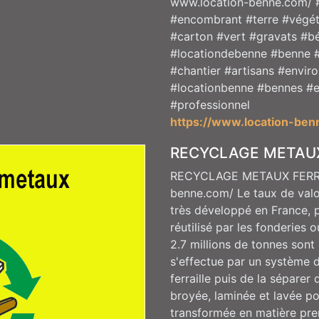
www.location-benne.com/ #
#encombrant #terre #végét
#carton #vert #gravats #b
#locationdebenne #benne 
#chantier #artisans #envir
#locationbenne #bennes #e
#professionnel
https://www.location-ben
RECYCLAGE METAU
RECYCLAGE METAUX FERREU
benne.com/ Le taux de valo
très développé en France, 
réutilisé par les fonderies o
2.7 millions de tonnes son
s'effectue par un système d
ferraille puis de la séparer 
broyée, laminée et lavée po
transformée en matière pre