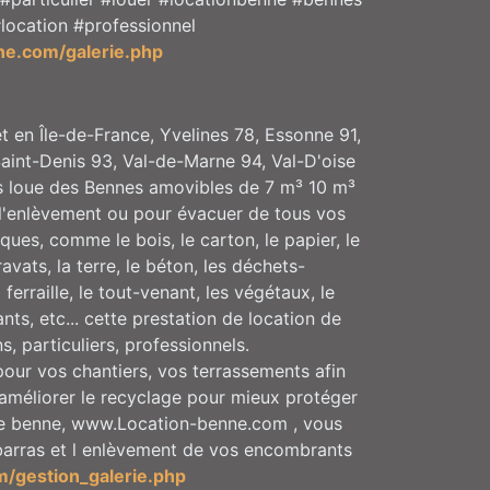
location #professionnel
ne.com/galerie.php
t en Île-de-France, Yvelines 78, Essonne 91,
aint-Denis 93, Val-de-Marne 94, Val-D'oise
s loue des Bennes amovibles de 7 m³ 10 m³
l'enlèvement ou pour évacuer de tous vos
ques, comme le bois, le carton, le papier, le
avats, la terre, le béton, les déchets-
la ferraille, le tout-venant, les végétaux, le
ants, etc... cette prestation de location de
, particuliers, professionnels.
ur vos chantiers, vos terrassements afin
d améliorer le recyclage pour mieux protéger
une benne, www.Location-benne.com , vous
ébarras et l enlèvement de vos encombrants
m/gestion_galerie.php