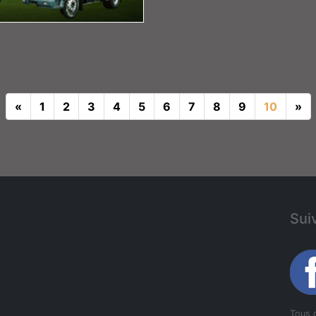
«
Précédent
1
2
3
4
5
6
7
8
9
10
»
Su
Sui
Tous 