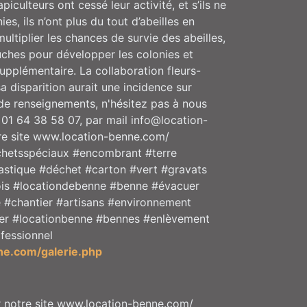
culteurs ont cessé leur activité, et s’ils ne
es, ils n’ont plus du tout d’abeilles en
ltiplier les chances de survie des abeilles,
ruches pour développer les colonies et
pplémentaire. La collaboration fleurs-
sa disparition aurait une incidence sur
 de renseignements, n'hésitez pas à nous
 01 64 38 58 07, par mail info@location-
re site www.location-benne.com/
échetsspéciaux #encombrant #terre
astique #déchet #carton #vert #gravats
is #locationdebenne #benne #évacuer
 #chantier #artisans #environnement
ouer #locationbenne #bennes #enlèvement
fessionnel
ne.com/galerie.php
otre site www.location-benne.com/