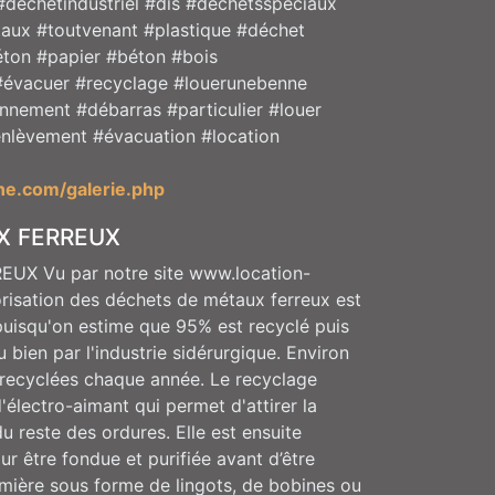
déchetindustriel #dis #déchetsspéciaux
aux #toutvenant #plastique #déchet
éton #papier #béton #bois
#évacuer #recyclage #louerunebenne
onnement #débarras #particulier #louer
nlèvement #évacuation #location
ne.com/galerie.php
X FERREUX
X Vu par notre site www.location-
risation des déchets de métaux ferreux est
puisqu'on estime que 95% est recyclé puis
u bien par l'industrie sidérurgique. Environ
t recyclées chaque année. Le recyclage
'électro-aimant qui permet d'attirer la
du reste des ordures. Elle est ensuite
ur être fondue et purifiée avant d’être
mière sous forme de lingots, de bobines ou